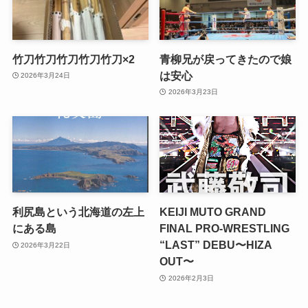
竹刀竹刀竹刀竹刀竹刀×2
青柳兄が戻ってきたので娘
は安心
2026年3月24日
2026年3月23日
利尻島という北海道の左上
KEIJI MUTO GRAND
にある島
FINAL PRO-WRESTLING
“LAST” DEBU〜HIZA
2026年3月22日
OUT〜
2026年2月3日